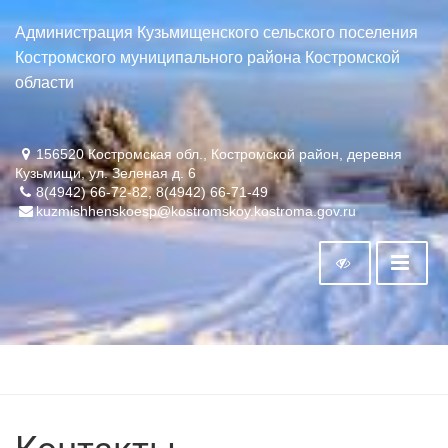
Администрация Кузьмищенского сельского поселения
Костромского муниципального района Костромской
области
156520 Костромская обл., Костромской район, деревня
Кузьмищи, ул. Зеленая д. 6
8(4942) 66-72-82, 8(4942) 66-71-49
kuzmishhenskoesp@kostromskoy.kostroma.gov.ru