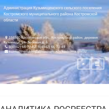
Администрация Кузьмищенского сельского поселения
Костромского муниципального района Костромской
области
156520 Костромская обл., Костромской район, деревня
Кузьмищи, ул. Зеленая д. 6
8(4942) 66-72-82, 8(4942) 66-71-49
kuzmishhenskoesp@kostromskoy.kostroma.gov.ru