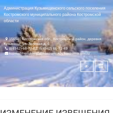
Администрация Кузьмищенского сельского поселения
Костромского муниципального района Костромской
области
156520 Костромская обл., Костромской район, деревня
Кузьмищи, ул. Зеленая д. 6
8(4942) 66-72-82, 8(4942) 66-71-49
kuzmishhenskoesp@kostromskoy.kostroma.gov.ru