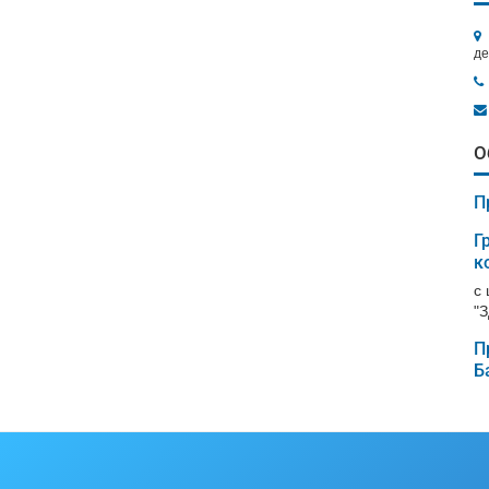
де
О
П
Г
к
с
"
П
Б