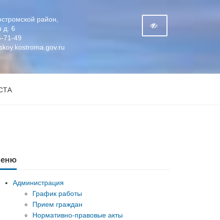
остромской район,
 д. 6
6-71-49
koy.kostroma.gov.ru
СТА
еню
Администрация
График работы
Прием граждан
Нормативно-правовые акты