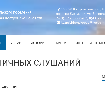
156520 Костромская обл., К
льского поселения
деревня Кузьмищи, ул. Зеленая
на Костромской области
8(4942) 66-72-82, 8(4942) 6
kuzmishhenskoesp@kostroms
И
УСТАВ
ИСТОРИЯ
КАРТА
ИНТЕРЕСНЫЕ МЕ
БЛИЧНЫХ СЛУШАНИЙ
М
ЪЯВЛЕНИЕ