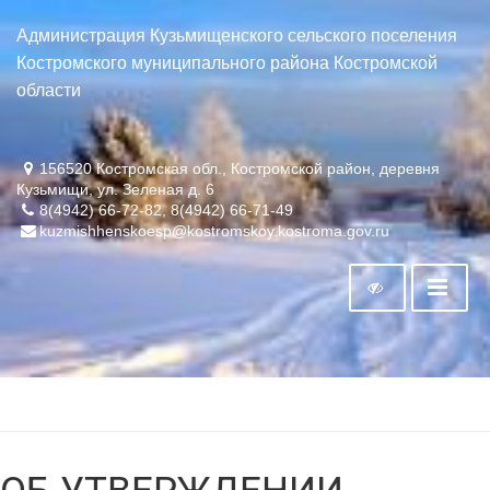
Администрация Кузьмищенского сельского поселения
Костромского муниципального района Костромской
области
156520 Костромская обл., Костромской район, деревня
Кузьмищи, ул. Зеленая д. 6
8(4942) 66-72-82, 8(4942) 66-71-49
kuzmishhenskoesp@kostromskoy.kostroma.gov.ru