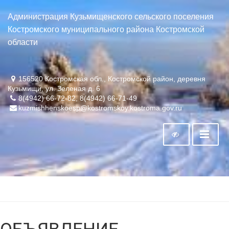
Администрация Кузьмищенского сельского поселения
Костромского муниципального района Костромской
области
156520 Костромская обл., Костромской район, деревня
Кузьмищи, ул. Зеленая д. 6
8(4942) 66-72-82, 8(4942) 66-71-49
kuzmishhenskoesp@kostromskoy.kostroma.gov.ru