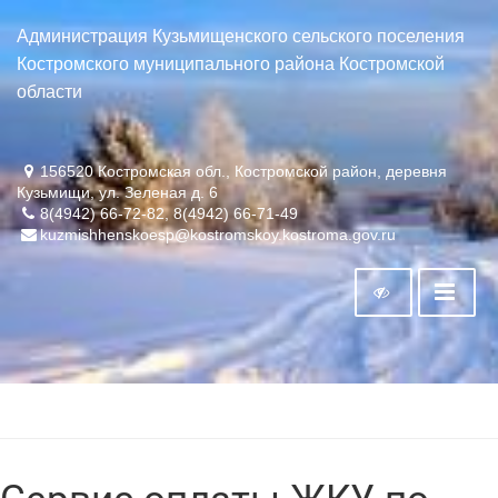
Администрация Кузьмищенского сельского поселения
Костромского муниципального района Костромской
области
156520 Костромская обл., Костромской район, деревня
Кузьмищи, ул. Зеленая д. 6
8(4942) 66-72-82, 8(4942) 66-71-49
kuzmishhenskoesp@kostromskoy.kostroma.gov.ru