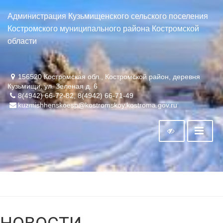
Администрация Кузьмищенского сельского поселения
Костромского муниципального района Костромской
области
156520 Костромская обл., Костромской район, деревня
Кузьмищи, ул. Зеленая д. 6
8(4942) 66-72-82, 8(4942) 66-71-49
kuzmishhenskoesp@kostromskoy.kostroma.gov.ru